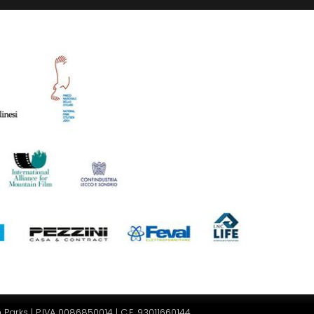
Parks | P.IVA 0086850014 | C.F. 93011660144