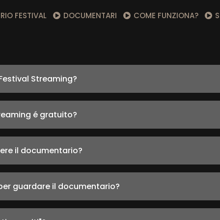
RIO FESTIVAL
DOCUMENTARI
COME FUNZIONA?
S
Festival Streaming?
treaming é gratuito?
ere il documentario?
er guardare il documentario?