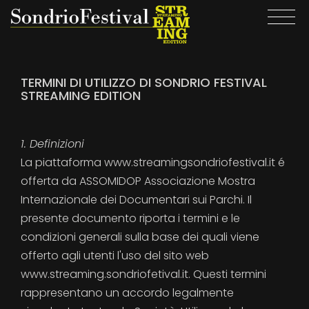
Salta
Togg
al
navi
contenuto
principale
TERMINI DI UTILIZZO DI SONDRIO FESTIVAL
STREAMING EDITION
1. Definizioni
La piattaforma www.streamingsondriofestival.it é
offerta da ASSOMIDOP Associazione Mostra
Internazionale dei Documentari sui Parchi. Il
presente documento riporta i termini e le
condizioni generali sulla base dei quali viene
offerto agli utenti l'uso del sito web
www.streaming.sondriofetival.it. Questi termini
rappresentano un accordo legalmente