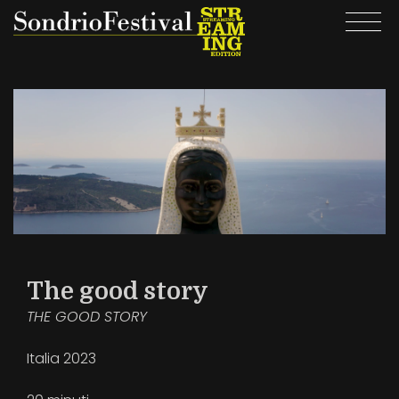
Salta
Togg
al
navi
contenuto
principale
The good story
THE GOOD STORY
Italia
2023